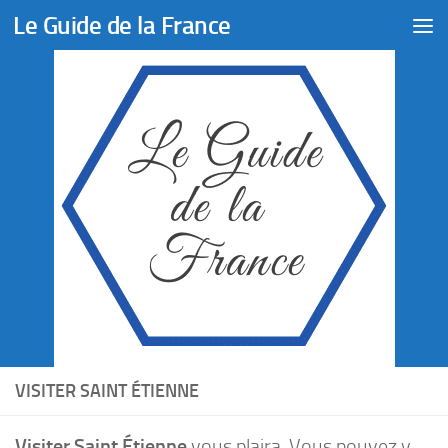
Le Guide de la France
Skip to content
VISITER SAINT ÉTIENNE
Visiter Saint Étienne
vous plaira. Vous pouvez y